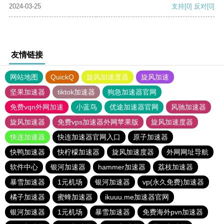
2024-03-25
支持
[0]
反对
[0]
友情链接
网站地图
QuickQ
旋风加速度器
旋风加速
坚果加速器
tiktok加速器
狗急加速器官网
免费vqn外网加速
小蓝鸟
优途加速器官网
风驰加速器
旋风加速器
免费vps加速器外网苹果版
旋风加速度器
快连加速器
快连加速器官网入口
原子加速器
快鸭加速器
快柠檬加速器
旋风加速度器
外网网址导航
软件中心
银河加速器
hammer加速器
荔枝加速器
暴雪加速器
1元机场
银河加速器
vp(永久免费)加速器
橘子加速器
蜜蜂加速器
ikuuu.me加速器官网
银河加速器
1元机场
暴雪加速器
免费海外pvn加速器