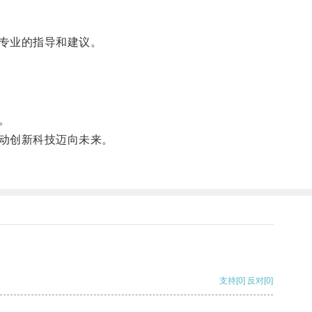
专业的指导和建议。
。
动创新科技迈向未来。
支持
[0]
反对
[0]