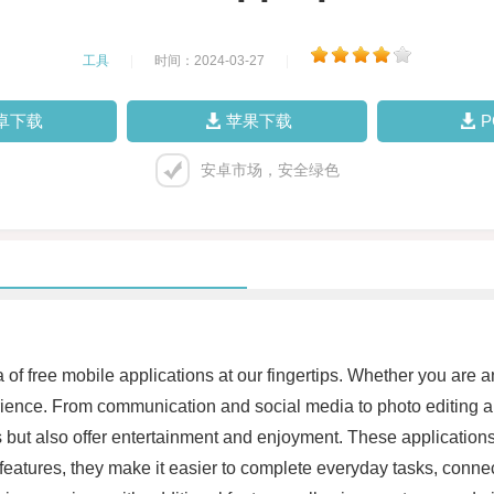
工具
|
时间：2024-03-27
|
卓下载
苹果下载
安卓市场，安全绿色
ra of free mobile applications at our fingertips. Whether you are 
ence. From communication and social media to photo editing and
sks but also offer entertainment and enjoyment. These applicatio
l features, they make it easier to complete everyday tasks, conne