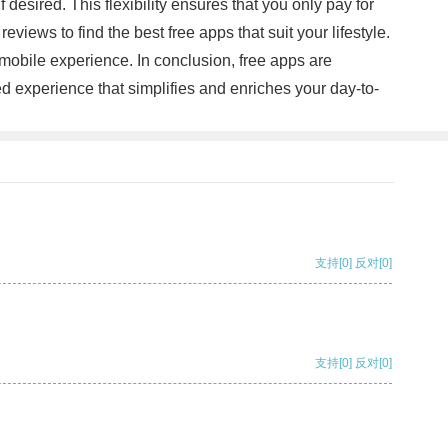
desired. This flexibility ensures that you only pay for
iews to find the best free apps that suit your lifestyle.
mobile experience. In conclusion, free apps are
d experience that simplifies and enriches your day-to-
支持
[0]
反对
[0]
支持
[0]
反对
[0]