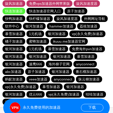
旋风加速器
免费vps加速器外网苹果版
旋风加速度器
快连加速器
快连加速器官网入口
原子加速器
快鸭加速器
快柠檬加速器
旋风加速度器
外网网址导航
软件中心
银河加速器
hammer加速器
荔枝加速器
暴雪加速器
1元机场
银河加速器
vp(永久免费)加速器
橘子加速器
蜜蜂加速器
ikuuu.me加速器官网
银河加速器
1元机场
暴雪加速器
免费海外pvn加速器
银河加速器
银河加速器
银河加速器
暴雪加速器
银河加速器
速鹰666
海外梯子官网
anyconnect
abc加速器
原子加速器
银河加速器
番石榴加速器
蚂蚁加速器
veee加速器
anyconnect
纵云梯加速器
vp(永久免费)加速器
暴雪加速器
银河加速器
银河加速器
优云666
vp(永久免费)加速器
哇哇加速器
海鸥加速器
anyconnect
白鲸加速器
银河加速器
永久免费使用的加速器
下载