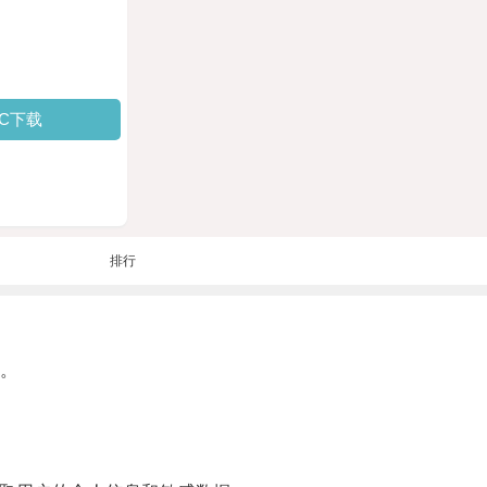
PC下载
排行
。