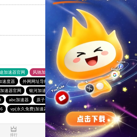
支持
[0]
反对
[0]
途加速器官网
风驰加速器
旋风加速器
加速度器
外网网址导航
软件中心
银河加速器
.me加速器官网
银河加速器
1元机场
暴雪加速器
t
abc加速器
原子加速器
银河加速器
番石榴加速器
6
vp(永久免费)加速器
哇哇加速器
海鸥加速器
1.931327s
排行
推荐