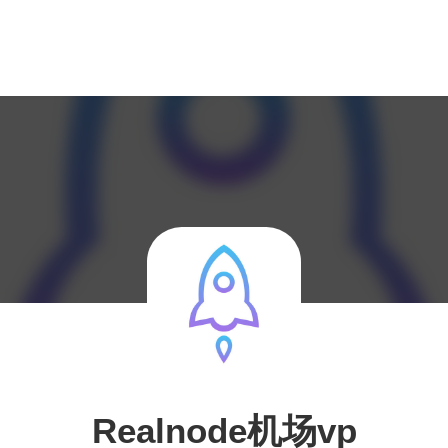
Realnode机场vp