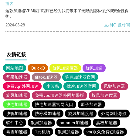
游客
这款加速器VPM应用程序已经为我们带来了无限的隐私保护和安全性保
护。
2024-03-28
支持
[0]
反对
[0]
友情链接
网站地图
QuickQ
旋风加速度器
旋风加速
坚果加速器
tiktok加速器
狗急加速器官网
免费vqn外网加速
小蓝鸟
优途加速器官网
风驰加速器
旋风加速器
免费vps加速器外网苹果版
旋风加速度器
快连加速器
快连加速器官网入口
原子加速器
快鸭加速器
快柠檬加速器
旋风加速度器
外网网址导航
软件中心
银河加速器
hammer加速器
荔枝加速器
暴雪加速器
1元机场
银河加速器
vp(永久免费)加速器