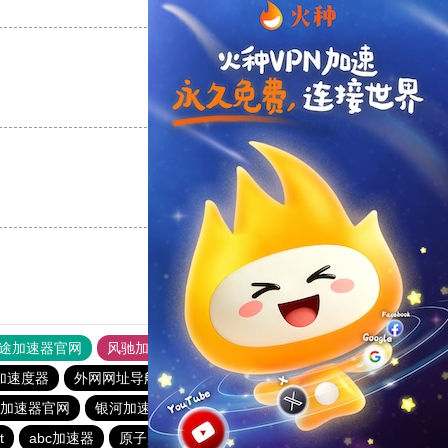
支持
[0]
反对
[0]
支持
[0]
反对
[0]
支持
[0]
反对
[0]
途加速器官网
风驰加速器
旋风加速器
加速度器
外网网址导航
软件中心
银河加速器
.me加速器官网
银河加速器
1元机场
暴雪加速器
t
abc加速器
原子加速器
银河加速器
番石榴加速器