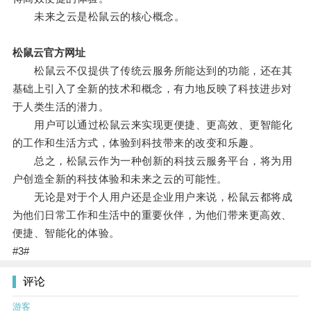
未来之云是松鼠云的核心概念。
松鼠云官方网址
松鼠云不仅提供了传统云服务所能达到的功能，还在其
基础上引入了全新的技术和概念，有力地反映了科技进步对
于人类生活的潜力。
用户可以通过松鼠云来实现更便捷、更高效、更智能化
的工作和生活方式，体验到科技带来的改变和乐趣。
总之，松鼠云作为一种创新的科技云服务平台，将为用
户创造全新的科技体验和未来之云的可能性。
无论是对于个人用户还是企业用户来说，松鼠云都将成
为他们日常工作和生活中的重要伙伴，为他们带来更高效、
便捷、智能化的体验。
#3#
评论
游客