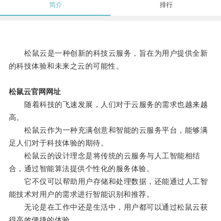
简介
排行
松鼠云是一种创新的科技云服务，旨在为用户提供全新
的科技体验和未来之云的可能性。
松鼠云官网网址
随着科技的飞速发展，人们对于云服务的需求也越来越
高。
松鼠云作为一种充满创意和智能的云服务平台，能够满
足人们对于科技体验的期待。
松鼠云的设计理念是将传统的云服务与人工智能相结
合，通过智能算法提供个性化的服务体验。
它不仅可以帮助用户存储和处理数据，还能通过人工智
能技术对用户的需求进行智能识别和推荐。
无论是在工作中还是生活中，用户都可以通过松鼠云获
得高效便捷的体验。