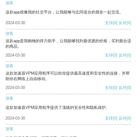
游客
这款app就像我的社交平台，让我能够与志同道合的朋友一起交流。
2024-03-30
支持
[0]
反对
[0]
游客
这款app是我购物的得力助手，让我能够找到最优惠的价格，买到最合适
的商品。
2024-03-30
支持
[0]
反对
[0]
游客
这款加速器VPM应用程序可以给你提供最高速度和安全性的连接，并帮
助你在网络上自由移动。
2024-03-30
支持
[0]
反对
[0]
游客
这款加速器VPM应用程序提供了顶级的安全性和隐私保护。
2024-03-30
支持
[0]
反对
[0]
游客