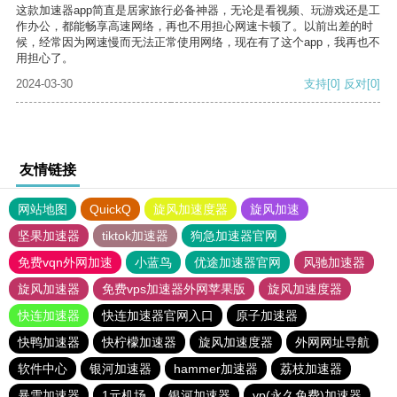
这款加速器app简直是居家旅行必备神器，无论是看视频、玩游戏还是工
作办公，都能畅享高速网络，再也不用担心网速卡顿了。以前出差的时
候，经常因为网速慢而无法正常使用网络，现在有了这个app，我再也不
用担心了。
2024-03-30
支持
[0]
反对
[0]
友情链接
网站地图
QuickQ
旋风加速度器
旋风加速
坚果加速器
tiktok加速器
狗急加速器官网
免费vqn外网加速
小蓝鸟
优途加速器官网
风驰加速器
旋风加速器
免费vps加速器外网苹果版
旋风加速度器
快连加速器
快连加速器官网入口
原子加速器
快鸭加速器
快柠檬加速器
旋风加速度器
外网网址导航
软件中心
银河加速器
hammer加速器
荔枝加速器
暴雪加速器
1元机场
银河加速器
vp(永久免费)加速器