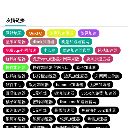
友情链接
网站地图
QuickQ
旋风加速度器
旋风加速
坚果加速器
tiktok加速器
狗急加速器官网
免费vqn外网加速
小蓝鸟
优途加速器官网
风驰加速器
旋风加速器
免费vps加速器外网苹果版
旋风加速度器
快连加速器
快连加速器官网入口
原子加速器
快鸭加速器
快柠檬加速器
旋风加速度器
外网网址导航
软件中心
银河加速器
hammer加速器
荔枝加速器
暴雪加速器
1元机场
银河加速器
vp(永久免费)加速器
橘子加速器
蜜蜂加速器
ikuuu.me加速器官网
银河加速器
1元机场
暴雪加速器
免费海外pvn加速器
银河加速器
银河加速器
银河加速器
暴雪加速器
银河加速器
速鹰666
海外梯子官网
anyconnect