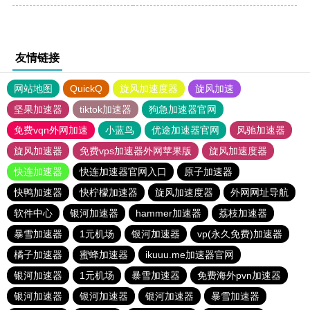
友情链接
网站地图
QuickQ
旋风加速度器
旋风加速
坚果加速器
tiktok加速器
狗急加速器官网
免费vqn外网加速
小蓝鸟
优途加速器官网
风驰加速器
旋风加速器
免费vps加速器外网苹果版
旋风加速度器
快连加速器
快连加速器官网入口
原子加速器
快鸭加速器
快柠檬加速器
旋风加速度器
外网网址导航
软件中心
银河加速器
hammer加速器
荔枝加速器
暴雪加速器
1元机场
银河加速器
vp(永久免费)加速器
橘子加速器
蜜蜂加速器
ikuuu.me加速器官网
银河加速器
1元机场
暴雪加速器
免费海外pvn加速器
银河加速器
银河加速器
银河加速器
暴雪加速器