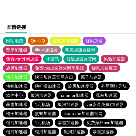
友情链接
网站地图
QuickQ
旋风加速度器
旋风加速
坚果加速器
tiktok加速器
狗急加速器官网
免费vqn外网加速
小蓝鸟
优途加速器官网
风驰加速器
旋风加速器
免费vps加速器外网苹果版
旋风加速度器
快连加速器
快连加速器官网入口
原子加速器
快鸭加速器
快柠檬加速器
旋风加速度器
外网网址导航
软件中心
银河加速器
hammer加速器
荔枝加速器
暴雪加速器
1元机场
银河加速器
vp(永久免费)加速器
橘子加速器
蜜蜂加速器
ikuuu.me加速器官网
银河加速器
1元机场
暴雪加速器
免费海外pvn加速器
银河加速器
银河加速器
银河加速器
暴雪加速器