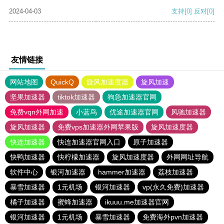
2024-04-03
支持
[0]
反对
[0]
友情链接
网站地图
QuickQ
旋风加速度器
旋风加速
坚果加速器
tiktok加速器
狗急加速器官网
免费vqn外网加速
小蓝鸟
优途加速器官网
风驰加速器
旋风加速器
免费vps加速器外网苹果版
旋风加速度器
快连加速器
快连加速器官网入口
原子加速器
快鸭加速器
快柠檬加速器
旋风加速度器
外网网址导航
软件中心
银河加速器
hammer加速器
荔枝加速器
暴雪加速器
1元机场
银河加速器
vp(永久免费)加速器
橘子加速器
蜜蜂加速器
ikuuu.me加速器官网
银河加速器
1元机场
暴雪加速器
免费海外pvn加速器