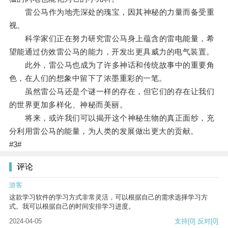
雷公马作为地壳深处的瑰宝，因其神秘的力量而备受重
视。
科学家们正在努力研究雷公马身上蕴含的雷电能量，希
望能通过仿效雷公马的能力，开发出更具威力的电气装置。
此外，雷公马也成为了许多神话和传统故事中的重要角
色，在人们的想象中留下了浓墨重彩的一笔。
虽然雷公马还是个谜一样的存在，但它们的存在让我们
的世界更加多样化、神秘而美丽。
将来，或许我们可以揭开这个神秘生物的真正面纱，充
分利用雷公马的能量，为人类的发展做出更大的贡献。
#3#
评论
游客
这款学习软件的学习方式非常灵活，可以根据自己的需求选择学习方
式。我可以根据自己的时间安排学习进度。
2024-04-05
支持
[0]
反对
[0]