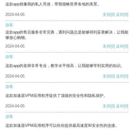
这款app就像我的私人导游，带我领略世界各地的美景。
2024-04-05
支持
[0]
反对
[0]
游客
这款app的售后服务非常完善，遇到问题总是能够得到妥善解决，让我能
够放心购物。
2024-04-05
支持
[0]
反对
[0]
游客
这款app的老师非常专业，教学水平很高，让我能够学到实用的知识。
2024-04-05
支持
[0]
反对
[0]
游客
这款加速器VPM应用程序提供了顶级的安全性和隐私保护。
2024-04-05
支持
[0]
反对
[0]
游客
这款加速器VPM应用程序可以给你提供最高速度和安全性的连接。