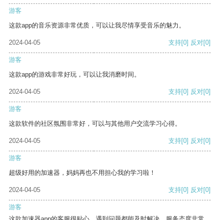
游客
这款app的音乐资源非常优质，可以让我尽情享受音乐的魅力。
2024-04-05
支持
[0]
反对
[0]
游客
这款app的游戏非常好玩，可以让我消磨时间。
2024-04-05
支持
[0]
反对
[0]
游客
这款软件的社区氛围非常好，可以与其他用户交流学习心得。
2024-04-05
支持
[0]
反对
[0]
游客
超级好用的加速器，妈妈再也不用担心我的学习啦！
2024-04-05
支持
[0]
反对
[0]
游客
这款加速器app的客服很贴心，遇到问题都能及时解决，服务态度非常