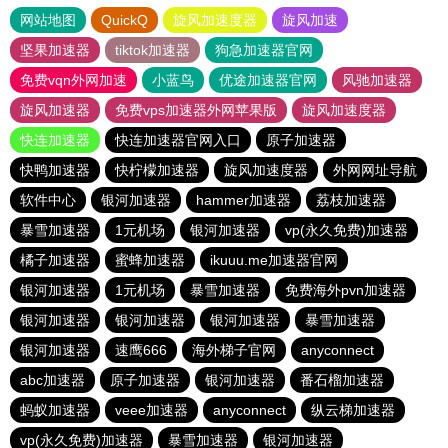
网站地图
QuickQ
旋风加速度器
旋风加速
坚果加速器
tiktok加速器
狗急加速器官网
免费vqn外网加速
小蓝鸟
优途加速器官网
风驰加速器
旋风加速器
免费vps加速器外网苹果版
旋风加速度器
快连加速器
快连加速器官网入口
原子加速器
快鸭加速器
快柠檬加速器
旋风加速度器
外网网址导航
软件中心
银河加速器
hammer加速器
荔枝加速器
暴雪加速器
1元机场
银河加速器
vp(永久免费)加速器
橘子加速器
蜜蜂加速器
ikuuu.me加速器官网
银河加速器
1元机场
暴雪加速器
免费海外pvn加速器
银河加速器
银河加速器
银河加速器
暴雪加速器
银河加速器
速鹰666
海外梯子官网
anyconnect
abc加速器
原子加速器
银河加速器
番石榴加速器
蚂蚁加速器
veee加速器
anyconnect
纵云梯加速器
vp(永久免费)加速器
暴雪加速器
银河加速器