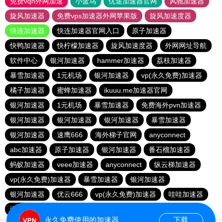
免费vqn外网加速
小蓝鸟
优途加速器官网
风驰加速器
旋风加速器
免费vps加速器外网苹果版
旋风加速度器
快连加速器
快连加速器官网入口
原子加速器
快鸭加速器
快柠檬加速器
旋风加速度器
外网网址导航
软件中心
银河加速器
hammer加速器
荔枝加速器
暴雪加速器
1元机场
银河加速器
vp(永久免费)加速器
橘子加速器
蜜蜂加速器
ikuuu.me加速器官网
银河加速器
1元机场
暴雪加速器
免费海外pvn加速器
银河加速器
银河加速器
银河加速器
暴雪加速器
银河加速器
速鹰666
海外梯子官网
anyconnect
abc加速器
原子加速器
银河加速器
番石榴加速器
蚂蚁加速器
veee加速器
anyconnect
纵云梯加速器
vp(永久免费)加速器
暴雪加速器
银河加速器
银河加速器
优云666
vp(永久免费)加速器
哇哇加速器
海鸥加速器
anyconnect
白鲸加速器
银河加速器
永久免费使用的加速器
下载