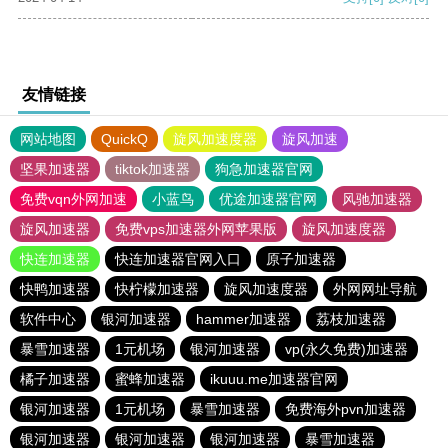
友情链接
网站地图
QuickQ
旋风加速度器
旋风加速
坚果加速器
tiktok加速器
狗急加速器官网
免费vqn外网加速
小蓝鸟
优途加速器官网
风驰加速器
旋风加速器
免费vps加速器外网苹果版
旋风加速度器
快连加速器
快连加速器官网入口
原子加速器
快鸭加速器
快柠檬加速器
旋风加速度器
外网网址导航
软件中心
银河加速器
hammer加速器
荔枝加速器
暴雪加速器
1元机场
银河加速器
vp(永久免费)加速器
橘子加速器
蜜蜂加速器
ikuuu.me加速器官网
银河加速器
1元机场
暴雪加速器
免费海外pvn加速器
银河加速器
银河加速器
银河加速器
暴雪加速器