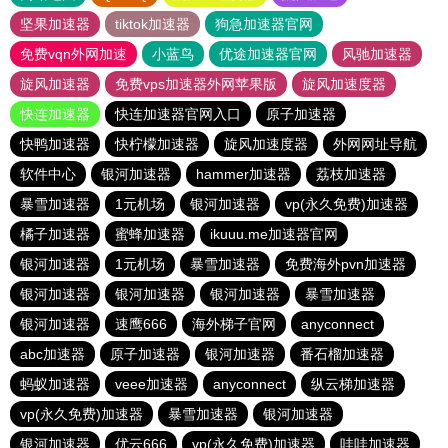
坚果加速器
tiktok加速器
狗急加速器官网
免费vqn外网加速
小蓝鸟
优途加速器官网
风驰加速器
旋风加速器
免费vps加速器外网苹果版
旋风加速度器
快连加速器
快连加速器官网入口
原子加速器
快鸭加速器
快柠檬加速器
旋风加速度器
外网网址导航
软件中心
银河加速器
hammer加速器
荔枝加速器
暴雪加速器
1元机场
银河加速器
vp(永久免费)加速器
橘子加速器
蜜蜂加速器
ikuuu.me加速器官网
银河加速器
1元机场
暴雪加速器
免费海外pvn加速器
银河加速器
银河加速器
银河加速器
暴雪加速器
银河加速器
速鹰666
海外梯子官网
anyconnect
abc加速器
原子加速器
银河加速器
番石榴加速器
蚂蚁加速器
veee加速器
anyconnect
纵云梯加速器
vp(永久免费)加速器
暴雪加速器
银河加速器
银河加速器
优云666
vp(永久免费)加速器
哇哇加速器