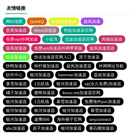
友情链接
网站地图
QuickQ
旋风加速度器
旋风加速
坚果加速器
tiktok加速器
狗急加速器官网
免费vqn外网加速
小蓝鸟
优途加速器官网
风驰加速器
旋风加速器
免费vps加速器外网苹果版
旋风加速度器
快连加速器
快连加速器官网入口
原子加速器
快鸭加速器
快柠檬加速器
旋风加速度器
外网网址导航
软件中心
银河加速器
hammer加速器
荔枝加速器
暴雪加速器
1元机场
银河加速器
vp(永久免费)加速器
橘子加速器
蜜蜂加速器
ikuuu.me加速器官网
银河加速器
1元机场
暴雪加速器
免费海外pvn加速器
银河加速器
银河加速器
银河加速器
暴雪加速器
银河加速器
速鹰666
海外梯子官网
anyconnect
abc加速器
原子加速器
银河加速器
番石榴加速器