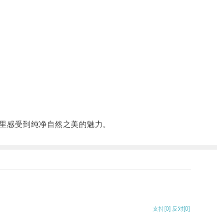
里感受到纯净自然之美的魅力。
支持
[0]
反对
[0]