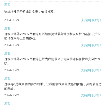
游客
这款软件的价格非常实惠，值得推荐。
2024-05-24
支持
[0]
反对
[0]
游客
这款加速器VPM应用程序可以给你提供最高速度和安全性的连接，并帮
助你在网络上自由移动。
2024-05-24
支持
[0]
反对
[0]
游客
这款加速器VPM应用程序已经为我们带来了无限的隐私保护和安全性保
护。
2024-05-24
支持
[0]
反对
[0]
游客
这款app是我购物的得力助手，让我能够找到最优惠的价格，买到最合适
的商品。
2024-05-24
支持
[0]
反对
[0]
游客