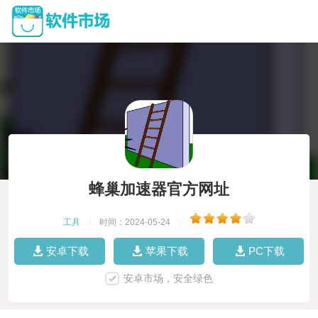
蜂巢加速器官方网址
工具
|
时间：2024-05-24
|
安卓下载
苹果下载
PC下载
安卓市场，安全绿色