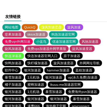
友情链接
网站地图
QuickQ
旋风加速度器
旋风加速
坚果加速器
tiktok加速器
狗急加速器官网
免费vqn外网加速
小蓝鸟
优途加速器官网
风驰加速器
旋风加速器
免费vps加速器外网苹果版
旋风加速度器
快连加速器
快连加速器官网入口
原子加速器
快鸭加速器
快柠檬加速器
旋风加速度器
外网网址导航
软件中心
银河加速器
hammer加速器
荔枝加速器
暴雪加速器
1元机场
银河加速器
vp(永久免费)加速器
橘子加速器
蜜蜂加速器
ikuuu.me加速器官网
银河加速器
1元机场
暴雪加速器
免费海外pvn加速器
银河加速器
银河加速器
银河加速器
暴雪加速器
银河加速器
速鹰666
海外梯子官网
anyconnect