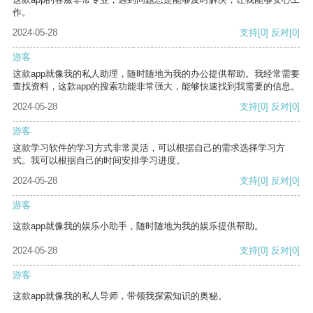
作。
2024-05-28
支持
[0]
反对
[0]
游客
这款app就像我的私人助理，随时随地为我的办公提供帮助。我经常需要
查找资料，这款app的搜索功能非常强大，能够快速找到我需要的信息。
2024-05-28
支持
[0]
反对
[0]
游客
这款学习软件的学习方式非常灵活，可以根据自己的需求选择学习方
式。我可以根据自己的时间安排学习进度。
2024-05-28
支持
[0]
反对
[0]
游客
这款app就像我的娱乐小助手，随时随地为我的娱乐提供帮助。
2024-05-28
支持
[0]
反对
[0]
游客
这款app就像我的私人导师，带领我探索知识的奥秘。