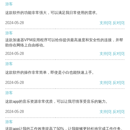
游客
这款软件的功能非常强大，可以满足我日常使用的需求。
2024-05-28
支持
[0]
反对
[0]
游客
这款加速器VPM应用程序可以给你提供最高速度和安全性的连接，并帮
助你在网络上自由移动。
2024-05-28
支持
[0]
反对
[0]
游客
这款软件的操作非常简单，即使是小白也能快速上手。
2024-05-28
支持
[0]
反对
[0]
游客
这款app的音乐资源非常优质，可以让我尽情享受音乐的魅力。
2024-05-28
支持
[0]
反对
[0]
游客
这款app让我的工作效率提高了50%，让我能够更轻松地完成工作任务。