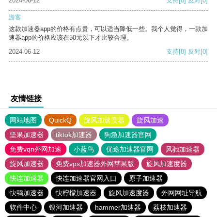
2024-06-12
支持
[0]
反对
[0]
游客
这款加速器app的价格有点贵，可以适当降低一些。我个人觉得，一款加
速器app的价格应该在50元以下才比较合理。
2024-06-12
支持
[0]
反对
[0]
友情链接
网站地图
QuickQ
旋风加速度器
旋风加速
坚果加速器
tiktok加速器
狗急加速器官网
免费vqn外网加速
小蓝鸟
优途加速器官网
风驰加速器
旋风加速器
免费vps加速器外网苹果版
旋风加速度器
快连加速器
快连加速器官网入口
原子加速器
快鸭加速器
快柠檬加速器
旋风加速度器
外网网址导航
软件中心
银河加速器
hammer加速器
荔枝加速器