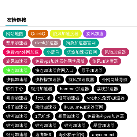
友情链接
网站地图
QuickQ
旋风加速度器
旋风加速
坚果加速器
tiktok加速器
狗急加速器官网
免费vqn外网加速
小蓝鸟
优途加速器官网
风驰加速器
旋风加速器
免费vps加速器外网苹果版
旋风加速度器
快连加速器
快连加速器官网入口
原子加速器
快鸭加速器
快柠檬加速器
旋风加速度器
外网网址导航
软件中心
银河加速器
hammer加速器
荔枝加速器
暴雪加速器
1元机场
银河加速器
vp(永久免费)加速器
橘子加速器
蜜蜂加速器
ikuuu.me加速器官网
银河加速器
1元机场
暴雪加速器
免费海外pvn加速器
银河加速器
银河加速器
银河加速器
暴雪加速器
银河加速器
速鹰666
海外梯子官网
anyconnect