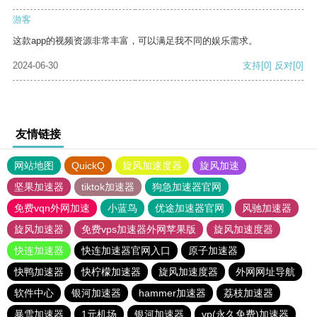
游客
这款app的视频资源非常丰富，可以满足我不同的娱乐需求。
2024-06-30
支持
[0]
反对
[0]
友情链接
网站地图
QuickQ
旋风加速度器
旋风加速
坚果加速器
tiktok加速器
狗急加速器官网
免费vqn外网加速
小蓝鸟
优途加速器官网
风驰加速器
旋风加速器
免费vps加速器外网苹果版
旋风加速度器
快连加速器
快连加速器官网入口
原子加速器
快鸭加速器
快柠檬加速器
旋风加速度器
外网网址导航
软件中心
银河加速器
hammer加速器
荔枝加速器
暴雪加速器
1元机场
银河加速器
vp(永久免费)加速器