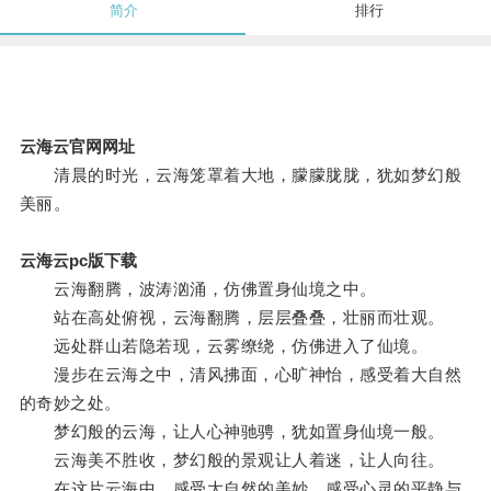
简介
排行
云海云官网网址
清晨的时光，云海笼罩着大地，朦朦胧胧，犹如梦幻般
美丽。
云海云pc版下载
云海翻腾，波涛汹涌，仿佛置身仙境之中。
站在高处俯视，云海翻腾，层层叠叠，壮丽而壮观。
远处群山若隐若现，云雾缭绕，仿佛进入了仙境。
漫步在云海之中，清风拂面，心旷神怡，感受着大自然
的奇妙之处。
梦幻般的云海，让人心神驰骋，犹如置身仙境一般。
云海美不胜收，梦幻般的景观让人着迷，让人向往。
在这片云海中，感受大自然的美妙，感受心灵的平静与