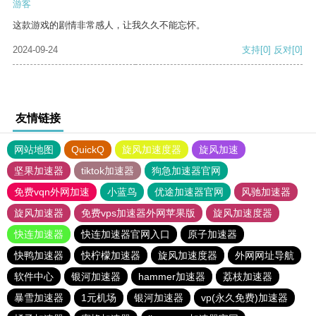
游客
这款游戏的剧情非常感人，让我久久不能忘怀。
2024-09-24
支持
[0]
反对
[0]
友情链接
网站地图
QuickQ
旋风加速度器
旋风加速
坚果加速器
tiktok加速器
狗急加速器官网
免费vqn外网加速
小蓝鸟
优途加速器官网
风驰加速器
旋风加速器
免费vps加速器外网苹果版
旋风加速度器
快连加速器
快连加速器官网入口
原子加速器
快鸭加速器
快柠檬加速器
旋风加速度器
外网网址导航
软件中心
银河加速器
hammer加速器
荔枝加速器
暴雪加速器
1元机场
银河加速器
vp(永久免费)加速器