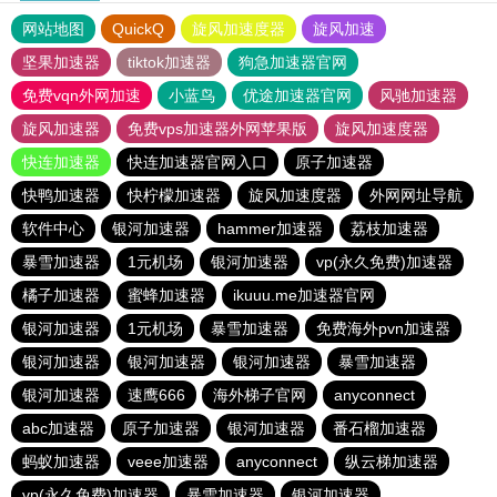
网站地图
QuickQ
旋风加速度器
旋风加速
坚果加速器
tiktok加速器
狗急加速器官网
免费vqn外网加速
小蓝鸟
优途加速器官网
风驰加速器
旋风加速器
免费vps加速器外网苹果版
旋风加速度器
快连加速器
快连加速器官网入口
原子加速器
快鸭加速器
快柠檬加速器
旋风加速度器
外网网址导航
软件中心
银河加速器
hammer加速器
荔枝加速器
暴雪加速器
1元机场
银河加速器
vp(永久免费)加速器
橘子加速器
蜜蜂加速器
ikuuu.me加速器官网
银河加速器
1元机场
暴雪加速器
免费海外pvn加速器
银河加速器
银河加速器
银河加速器
暴雪加速器
银河加速器
速鹰666
海外梯子官网
anyconnect
abc加速器
原子加速器
银河加速器
番石榴加速器
蚂蚁加速器
veee加速器
anyconnect
纵云梯加速器
vp(永久免费)加速器
暴雪加速器
银河加速器