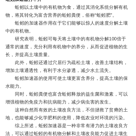
蚯蚓以土壤中的有机物为食，通过其消化系统分解有机
物，将其转化为富含营养的蚯蚓粪便，俗称“蚯蚓肥”。
蚯蚓的加速器作用在于它们能够以惊人的速度分解土壤
中的有机物。
研究表明，蚯蚓可每天将土壤中的有机物分解100倍于
通常的速度，充分利用有机物中的养分，从而促进植物的生
长，并提高土壤质量。
此外，蚯蚓还通过穴居行为疏松土壤，改善土壤结构，
增加土壤通透性，有利于水分渗透，减少水土流失。
蚯蚓加速器的使用可使土壤更富含养分，提高土壤的保
水能力。
同时，蚯蚓粪便也富含蚯蚓释放的益生菌和激素，可以
增强植物的免疫力和抗病能力，减少病虫害的发生。
这种自然而有效的土壤改良方法，不但拯救了贫瘠的土
地，也能够减少化学肥料的使用，降低农业对环境的污染。
综上所述，蚯蚓加速器是一种非常有潜力的土壤改良方
法，可以通过蚯蚓的有机物分解和土壤改良能力促进土壤生