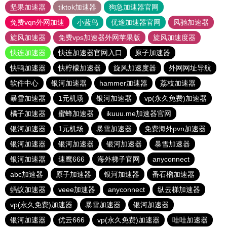
坚果加速器
tiktok加速器
狗急加速器官网
免费vqn外网加速
小蓝鸟
优途加速器官网
风驰加速器
旋风加速器
免费vps加速器外网苹果版
旋风加速度器
快连加速器
快连加速器官网入口
原子加速器
快鸭加速器
快柠檬加速器
旋风加速度器
外网网址导航
软件中心
银河加速器
hammer加速器
荔枝加速器
暴雪加速器
1元机场
银河加速器
vp(永久免费)加速器
橘子加速器
蜜蜂加速器
ikuuu.me加速器官网
银河加速器
1元机场
暴雪加速器
免费海外pvn加速器
银河加速器
银河加速器
银河加速器
暴雪加速器
银河加速器
速鹰666
海外梯子官网
anyconnect
abc加速器
原子加速器
银河加速器
番石榴加速器
蚂蚁加速器
veee加速器
anyconnect
纵云梯加速器
vp(永久免费)加速器
暴雪加速器
银河加速器
银河加速器
优云666
vp(永久免费)加速器
哇哇加速器