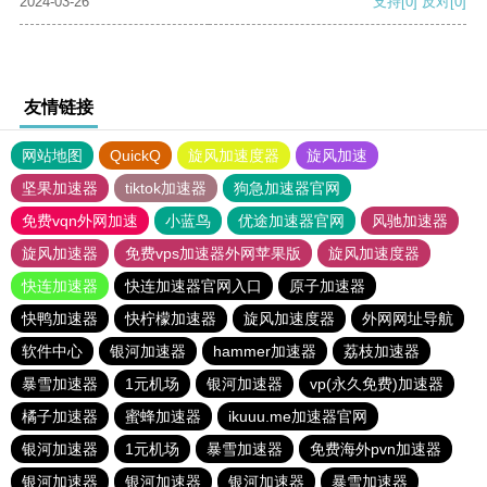
2024-03-26
支持
[0]
反对
[0]
友情链接
网站地图
QuickQ
旋风加速度器
旋风加速
坚果加速器
tiktok加速器
狗急加速器官网
免费vqn外网加速
小蓝鸟
优途加速器官网
风驰加速器
旋风加速器
免费vps加速器外网苹果版
旋风加速度器
快连加速器
快连加速器官网入口
原子加速器
快鸭加速器
快柠檬加速器
旋风加速度器
外网网址导航
软件中心
银河加速器
hammer加速器
荔枝加速器
暴雪加速器
1元机场
银河加速器
vp(永久免费)加速器
橘子加速器
蜜蜂加速器
ikuuu.me加速器官网
银河加速器
1元机场
暴雪加速器
免费海外pvn加速器
银河加速器
银河加速器
银河加速器
暴雪加速器