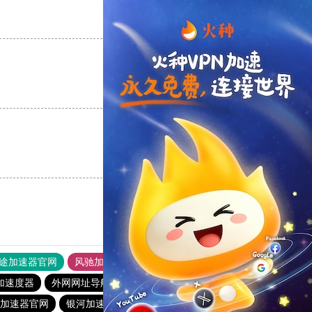
支持
[0]
反对
[0]
支持
[0]
反对
[0]
支持
[0]
反对
[0]
途加速器官网
风驰加速器
旋风加速器
加速度器
外网网址导航
软件中心
银河加速器
.me加速器官网
银河加速器
1元机场
暴雪加速器