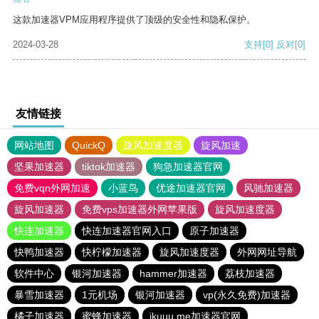
这款加速器VPM应用程序提供了顶级的安全性和隐私保护。
2024-03-28
支持
[0]
反对
[0]
友情链接
网站地图
QuickQ
旋风加速度器
旋风加速
坚果加速器
tiktok加速器
狗急加速器官网
免费vqn外网加速
小蓝鸟
优途加速器官网
风驰加速器
旋风加速器
免费vps加速器外网苹果版
旋风加速度器
快连加速器
快连加速器官网入口
原子加速器
快鸭加速器
快柠檬加速器
旋风加速度器
外网网址导航
软件中心
银河加速器
hammer加速器
荔枝加速器
暴雪加速器
1元机场
银河加速器
vp(永久免费)加速器
橘子加速器
蜜蜂加速器
ikuuu.me加速器官网