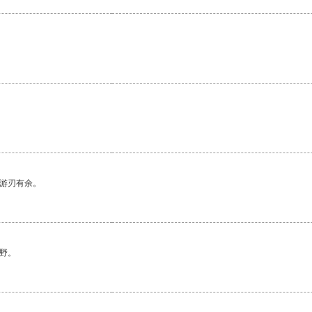
中游刃有余。
野。