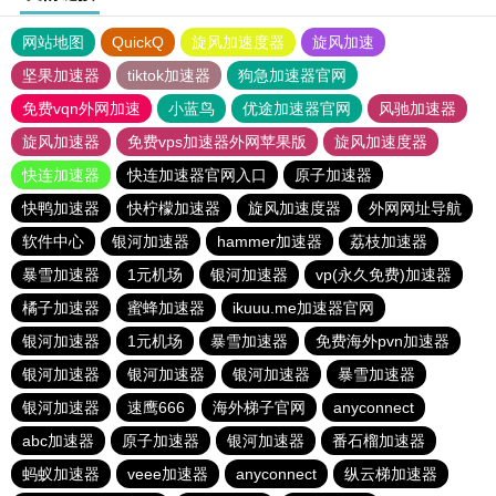
网站地图
QuickQ
旋风加速度器
旋风加速
坚果加速器
tiktok加速器
狗急加速器官网
免费vqn外网加速
小蓝鸟
优途加速器官网
风驰加速器
旋风加速器
免费vps加速器外网苹果版
旋风加速度器
快连加速器
快连加速器官网入口
原子加速器
快鸭加速器
快柠檬加速器
旋风加速度器
外网网址导航
软件中心
银河加速器
hammer加速器
荔枝加速器
暴雪加速器
1元机场
银河加速器
vp(永久免费)加速器
橘子加速器
蜜蜂加速器
ikuuu.me加速器官网
银河加速器
1元机场
暴雪加速器
免费海外pvn加速器
银河加速器
银河加速器
银河加速器
暴雪加速器
银河加速器
速鹰666
海外梯子官网
anyconnect
abc加速器
原子加速器
银河加速器
番石榴加速器
蚂蚁加速器
veee加速器
anyconnect
纵云梯加速器