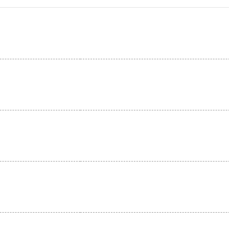
。
。
。