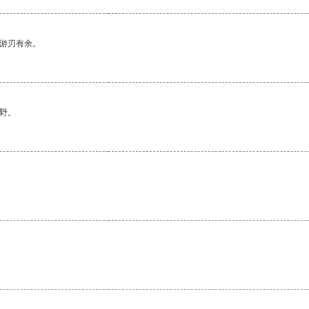
中游刃有余。
野。