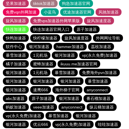
坚果加速器
tiktok加速器
狗急加速器官网
免费vqn外网加速
小蓝鸟
优途加速器官网
风驰加速器
旋风加速器
免费vps加速器外网苹果版
旋风加速度器
快连加速器
快连加速器官网入口
原子加速器
快鸭加速器
快柠檬加速器
旋风加速度器
外网网址导航
软件中心
银河加速器
hammer加速器
荔枝加速器
暴雪加速器
1元机场
银河加速器
vp(永久免费)加速器
橘子加速器
蜜蜂加速器
ikuuu.me加速器官网
银河加速器
1元机场
暴雪加速器
免费海外pvn加速器
银河加速器
银河加速器
银河加速器
暴雪加速器
银河加速器
速鹰666
海外梯子官网
anyconnect
abc加速器
原子加速器
银河加速器
番石榴加速器
蚂蚁加速器
veee加速器
anyconnect
纵云梯加速器
vp(永久免费)加速器
暴雪加速器
银河加速器
银河加速器
优云666
vp(永久免费)加速器
哇哇加速器