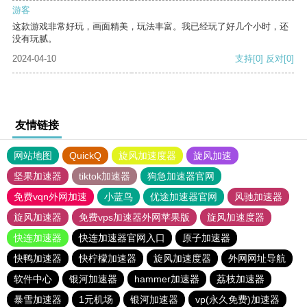
游客
这款游戏非常好玩，画面精美，玩法丰富。我已经玩了好几个小时，还
没有玩腻。
2024-04-10
支持
[0]
反对
[0]
友情链接
网站地图
QuickQ
旋风加速度器
旋风加速
坚果加速器
tiktok加速器
狗急加速器官网
免费vqn外网加速
小蓝鸟
优途加速器官网
风驰加速器
旋风加速器
免费vps加速器外网苹果版
旋风加速度器
快连加速器
快连加速器官网入口
原子加速器
快鸭加速器
快柠檬加速器
旋风加速度器
外网网址导航
软件中心
银河加速器
hammer加速器
荔枝加速器
暴雪加速器
1元机场
银河加速器
vp(永久免费)加速器