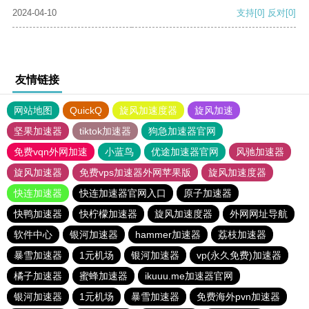
2024-04-10
支持
[0]
反对
[0]
友情链接
网站地图
QuickQ
旋风加速度器
旋风加速
坚果加速器
tiktok加速器
狗急加速器官网
免费vqn外网加速
小蓝鸟
优途加速器官网
风驰加速器
旋风加速器
免费vps加速器外网苹果版
旋风加速度器
快连加速器
快连加速器官网入口
原子加速器
快鸭加速器
快柠檬加速器
旋风加速度器
外网网址导航
软件中心
银河加速器
hammer加速器
荔枝加速器
暴雪加速器
1元机场
银河加速器
vp(永久免费)加速器
橘子加速器
蜜蜂加速器
ikuuu.me加速器官网
银河加速器
1元机场
暴雪加速器
免费海外pvn加速器