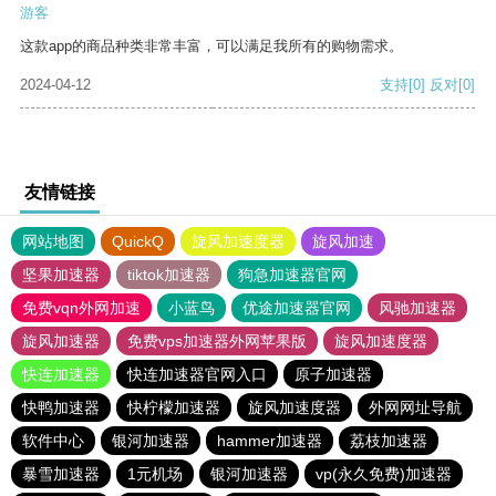
游客
这款app的商品种类非常丰富，可以满足我所有的购物需求。
2024-04-12
支持
[0]
反对
[0]
友情链接
网站地图
QuickQ
旋风加速度器
旋风加速
坚果加速器
tiktok加速器
狗急加速器官网
免费vqn外网加速
小蓝鸟
优途加速器官网
风驰加速器
旋风加速器
免费vps加速器外网苹果版
旋风加速度器
快连加速器
快连加速器官网入口
原子加速器
快鸭加速器
快柠檬加速器
旋风加速度器
外网网址导航
软件中心
银河加速器
hammer加速器
荔枝加速器
暴雪加速器
1元机场
银河加速器
vp(永久免费)加速器