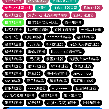
坚果加速器
tiktok加速器
狗急加速器官网
免费vqn外网加速
小蓝鸟
优途加速器官网
风驰加速器
旋风加速器
免费vps加速器外网苹果版
旋风加速度器
快连加速器
快连加速器官网入口
原子加速器
快鸭加速器
快柠檬加速器
旋风加速度器
外网网址导航
软件中心
银河加速器
hammer加速器
荔枝加速器
暴雪加速器
1元机场
银河加速器
vp(永久免费)加速器
橘子加速器
蜜蜂加速器
ikuuu.me加速器官网
银河加速器
1元机场
暴雪加速器
免费海外pvn加速器
银河加速器
银河加速器
银河加速器
暴雪加速器
银河加速器
速鹰666
海外梯子官网
anyconnect
abc加速器
原子加速器
银河加速器
番石榴加速器
蚂蚁加速器
veee加速器
anyconnect
纵云梯加速器
vp(永久免费)加速器
暴雪加速器
银河加速器
银河加速器
优云666
vp(永久免费)加速器
哇哇加速器