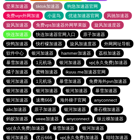
坚果加速器
tiktok加速器
狗急加速器官网
免费vqn外网加速
小蓝鸟
优途加速器官网
风驰加速器
旋风加速器
免费vps加速器外网苹果版
旋风加速度器
快连加速器
快连加速器官网入口
原子加速器
快鸭加速器
快柠檬加速器
旋风加速度器
外网网址导航
软件中心
银河加速器
hammer加速器
荔枝加速器
暴雪加速器
1元机场
银河加速器
vp(永久免费)加速器
橘子加速器
蜜蜂加速器
ikuuu.me加速器官网
银河加速器
1元机场
暴雪加速器
免费海外pvn加速器
银河加速器
银河加速器
银河加速器
暴雪加速器
银河加速器
速鹰666
海外梯子官网
anyconnect
abc加速器
原子加速器
银河加速器
番石榴加速器
蚂蚁加速器
veee加速器
anyconnect
纵云梯加速器
vp(永久免费)加速器
暴雪加速器
银河加速器
银河加速器
优云666
vp(永久免费)加速器
哇哇加速器