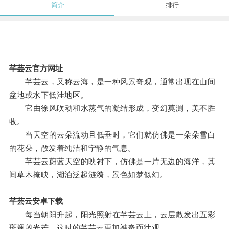
简介
排行
芊芸云官方网址
芊芸云，又称云海，是一种风景奇观，通常出现在山间
盆地或水下低洼地区。
它由徐风吹动和水蒸气的凝结形成，变幻莫测，美不胜
收。
当天空的云朵流动且低垂时，它们就仿佛是一朵朵雪白
的花朵，散发着纯洁和宁静的气息。
芊芸云蔚蓝天空的映衬下，仿佛是一片无边的海洋，其
间草木掩映，湖泊泛起涟漪，景色如梦似幻。
芊芸云安卓下载
每当朝阳升起，阳光照射在芊芸云上，云层散发出五彩
斑斓的光芒，这时的芊芸云更加神奇而壮观。