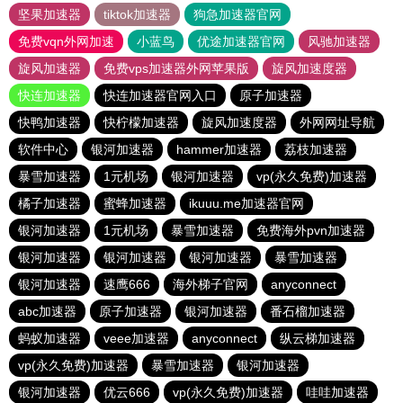
坚果加速器
tiktok加速器
狗急加速器官网
免费vqn外网加速
小蓝鸟
优途加速器官网
风驰加速器
旋风加速器
免费vps加速器外网苹果版
旋风加速度器
快连加速器
快连加速器官网入口
原子加速器
快鸭加速器
快柠檬加速器
旋风加速度器
外网网址导航
软件中心
银河加速器
hammer加速器
荔枝加速器
暴雪加速器
1元机场
银河加速器
vp(永久免费)加速器
橘子加速器
蜜蜂加速器
ikuuu.me加速器官网
银河加速器
1元机场
暴雪加速器
免费海外pvn加速器
银河加速器
银河加速器
银河加速器
暴雪加速器
银河加速器
速鹰666
海外梯子官网
anyconnect
abc加速器
原子加速器
银河加速器
番石榴加速器
蚂蚁加速器
veee加速器
anyconnect
纵云梯加速器
vp(永久免费)加速器
暴雪加速器
银河加速器
银河加速器
优云666
vp(永久免费)加速器
哇哇加速器