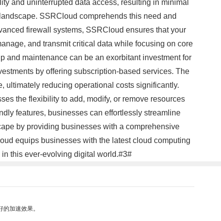
ty and uninterrupted data access, resulting in minimal
eat landscape. SSRCloud comprehends this need and
 advanced firewall systems, SSRCloud ensures that your
nage, and transmit critical data while focusing on core
etup and maintenance can be an exorbitant investment for
vestments by offering subscription-based services. The
 ultimately reducing operational costs significantly.
es the flexibility to add, modify, or remove resources
ndly features, businesses can effortlessly streamline
dscape by providing businesses with a comprehensive
SRCloud equips businesses with the latest cloud computing
in this ever-evolving digital world.#3#
好的加速效果。