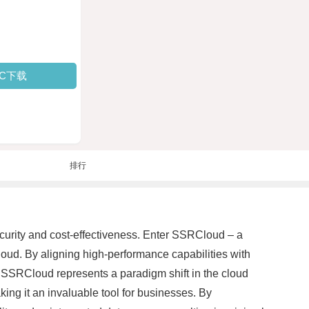
PC下载
排行
security and cost-effectiveness. Enter SSRCloud – a
oud. By aligning high-performance capabilities with
 SSRCloud represents a paradigm shift in the cloud
ing it an invaluable tool for businesses. By