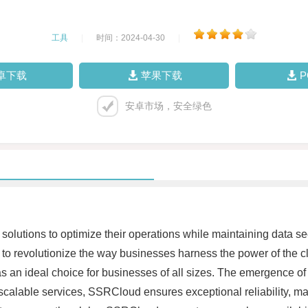
工具
|
时间：2024-04-30
|
卓下载
苹果下载
安卓市场，安全绿色
g solutions to optimize their operations while maintaining data 
to revolutionize the way businesses harness the power of the cl
 an ideal choice for businesses of all sizes. The emergence of
scalable services, SSRCloud ensures exceptional reliability, mak