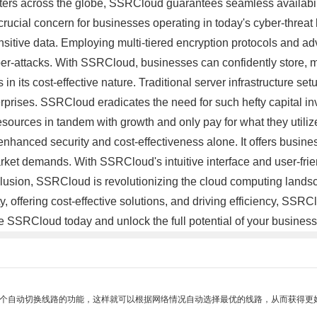
nters across the globe, SSRCloud guarantees seamless availabili
 crucial concern for businesses operating in today's cyber-thr
sensitive data. Employing multi-tiered encryption protocols and
er-attacks. With SSRCloud, businesses can confidently store, ma
n its cost-effective nature. Traditional server infrastructure s
rprises. SSRCloud eradicates the need for such hefty capital in
ources in tandem with growth and only pay for what they utilize,
hanced security and cost-effectiveness alone. It offers business
arket demands. With SSRCloud's intuitive interface and user-frie
onclusion, SSRCloud is revolutionizing the cloud computing lan
rity, offering cost-effective solutions, and driving efficiency, S
 SSRCloud today and unlock the full potential of your business 
一个自动切换线路的功能，这样就可以根据网络情况自动选择最优的线路，从而获得更