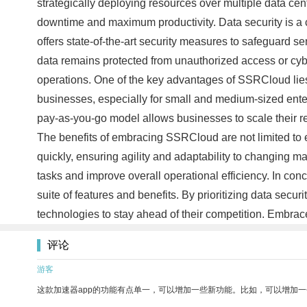
strategically deploying resources over multiple data ce
downtime and maximum productivity. Data security is a
offers state-of-the-art security measures to safeguard 
data remains protected from unauthorized access or cyb
operations. One of the key advantages of SSRCloud lies i
businesses, especially for small and medium-sized ente
pay-as-you-go model allows businesses to scale their res
The benefits of embracing SSRCloud are not limited to en
quickly, ensuring agility and adaptability to changing m
tasks and improve overall operational efficiency. In c
suite of features and benefits. By prioritizing data secu
technologies to stay ahead of their competition. Embrace
评论
游客
这款加速器app的功能有点单一，可以增加一些新功能。比如，可以增加