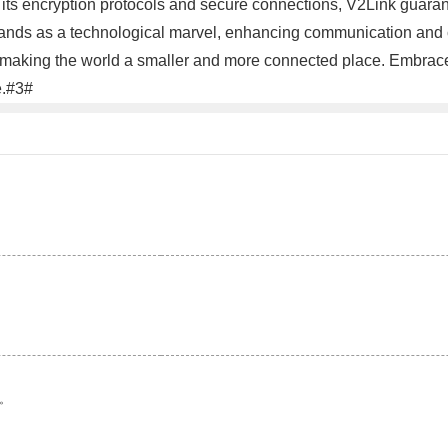
 its encryption protocols and secure connections, V2Link guarante
tands as a technological marvel, enhancing communication and co
 making the world a smaller and more connected place. Embrace 
e.#3#
。