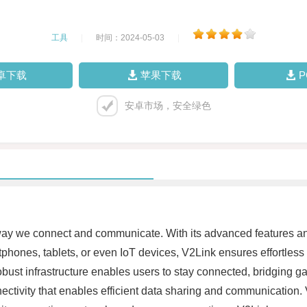
工具
|
时间：2024-05-03
|
卓下载
苹果下载
安卓市场，安全绿色
way we connect and communicate. With its advanced features an
tphones, tablets, or even IoT devices, V2Link ensures effortles
bust infrastructure enables users to stay connected, bridging ga
ctivity that enables efficient data sharing and communication. V