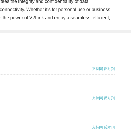
es the integrity and confidentiality of data
nnectivity. Whether it's for personal use or business
the power of V2Link and enjoy a seamless, efficient,
支持
[0]
反对
[0]
支持
[0]
反对
[0]
支持
[0]
反对
[0]