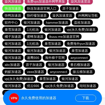
旋风加速器
免费vps加速器外网苹果版
旋风加速度器
快连加速器
快连加速器官网入口
原子加速器
快鸭加速器
快柠檬加速器
旋风加速度器
外网网址导航
软件中心
银河加速器
hammer加速器
荔枝加速器
暴雪加速器
1元机场
银河加速器
vp(永久免费)加速器
橘子加速器
蜜蜂加速器
ikuuu.me加速器官网
银河加速器
1元机场
暴雪加速器
免费海外pvn加速器
银河加速器
银河加速器
银河加速器
暴雪加速器
银河加速器
速鹰666
海外梯子官网
anyconnect
abc加速器
原子加速器
银河加速器
番石榴加速器
蚂蚁加速器
veee加速器
anyconnect
纵云梯加速器
vp(永久免费)加速器
暴雪加速器
银河加速器
银河加速器
优云666
vp(永久免费)加速器
哇哇加速器
海鸥加速器
anyconnect
白鲸加速器
银河加速器
永久免费使用的加速器
下载