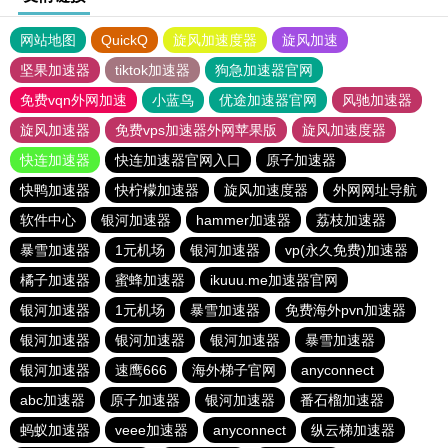
网站地图
QuickQ
旋风加速度器
旋风加速
坚果加速器
tiktok加速器
狗急加速器官网
免费vqn外网加速
小蓝鸟
优途加速器官网
风驰加速器
旋风加速器
免费vps加速器外网苹果版
旋风加速度器
快连加速器
快连加速器官网入口
原子加速器
快鸭加速器
快柠檬加速器
旋风加速度器
外网网址导航
软件中心
银河加速器
hammer加速器
荔枝加速器
暴雪加速器
1元机场
银河加速器
vp(永久免费)加速器
橘子加速器
蜜蜂加速器
ikuuu.me加速器官网
银河加速器
1元机场
暴雪加速器
免费海外pvn加速器
银河加速器
银河加速器
银河加速器
暴雪加速器
银河加速器
速鹰666
海外梯子官网
anyconnect
abc加速器
原子加速器
银河加速器
番石榴加速器
蚂蚁加速器
veee加速器
anyconnect
纵云梯加速器