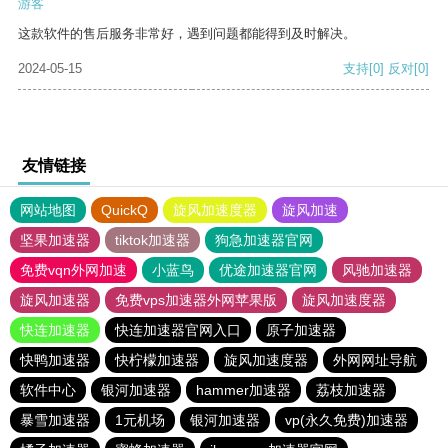
游客
这款软件的售后服务非常好，遇到问题都能得到及时解决。
2024-05-15
支持
[0]
反对
[0]
友情链接
网站地图
QuickQ
旋风加速度器
旋风加速
坚果加速器
tiktok加速器
狗急加速器官网
免费vqn外网加速
小蓝鸟
优途加速器官网
风驰加速器
旋风加速器
免费vps加速器外网苹果版
旋风加速度器
快连加速器
快连加速器官网入口
原子加速器
快鸭加速器
快柠檬加速器
旋风加速度器
外网网址导航
软件中心
银河加速器
hammer加速器
荔枝加速器
暴雪加速器
1元机场
银河加速器
vp(永久免费)加速器