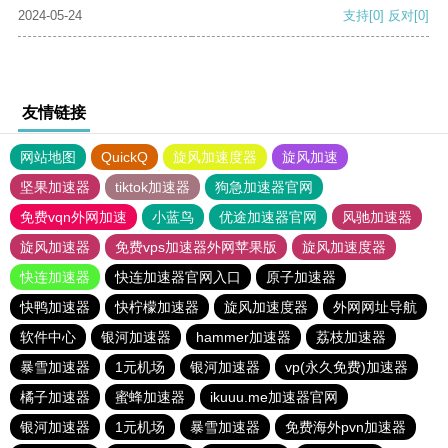
2024-05-24
支持
[0]
反对
[0]
友情链接
网站地图
QuickQ
旋风加速度器
旋风加速
坚果加速器
tiktok加速器
狗急加速器官网
免费vqn外网加速
小蓝鸟
优途加速器官网
风驰加速器
旋风加速器
免费vps加速器外网苹果版
旋风加速度器
快连加速器
快连加速器官网入口
原子加速器
快鸭加速器
快柠檬加速器
旋风加速度器
外网网址导航
软件中心
银河加速器
hammer加速器
荔枝加速器
暴雪加速器
1元机场
银河加速器
vp(永久免费)加速器
橘子加速器
蜜蜂加速器
ikuuu.me加速器官网
银河加速器
1元机场
暴雪加速器
免费海外pvn加速器