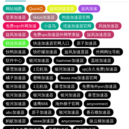
网站地图
QuickQ
旋风加速度器
旋风加速
坚果加速器
tiktok加速器
狗急加速器官网
免费vqn外网加速
小蓝鸟
优途加速器官网
风驰加速器
旋风加速器
免费vps加速器外网苹果版
旋风加速度器
快连加速器
快连加速器官网入口
原子加速器
快鸭加速器
快柠檬加速器
旋风加速度器
外网网址导航
软件中心
银河加速器
hammer加速器
荔枝加速器
暴雪加速器
1元机场
银河加速器
vp(永久免费)加速器
橘子加速器
蜜蜂加速器
ikuuu.me加速器官网
银河加速器
1元机场
暴雪加速器
免费海外pvn加速器
银河加速器
银河加速器
银河加速器
暴雪加速器
银河加速器
速鹰666
海外梯子官网
anyconnect
abc加速器
原子加速器
银河加速器
番石榴加速器
蚂蚁加速器
veee加速器
anyconnect
纵云梯加速器